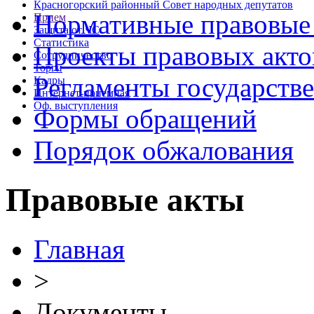
Красногорский районный Совет народных депутатов
Нормативные правовые
Прием
Защита от ЧС
Статистика
Проекты правовых акто
Сотрудничество
Торги
Регламенты государств
Кадры
Интернет-приемная
Оф. выступления
Формы обращений
Порядок обжалования
Правовые акты
Главная
>
Документы