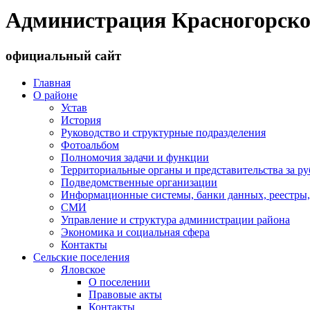
Администрация Красногорско
официальный сайт
Главная
О районе
Устав
История
Руководство и структурные подразделения
Фотоальбом
Полномочия задачи и функции
Территориальные органы и представительства за р
Подведомственные организации
Информационные системы, банки данных, реестры,
СМИ
Управление и структура администрации района
Экономика и социальная сфера
Контакты
Сельские поселения
Яловское
О поселении
Правовые акты
Контакты