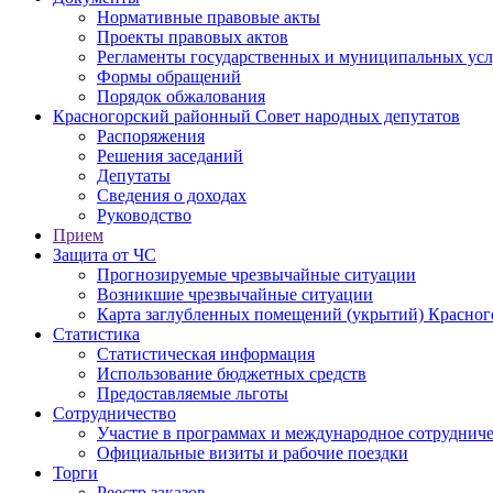
Нормативные правовые акты
Проекты правовых актов
Регламенты государственных и муниципальных усл
Формы обращений
Порядок обжалования
Красногорский районный Совет народных депутатов
Распоряжения
Решения заседаний
Депутаты
Сведения о доходах
Руководство
Прием
Защита от ЧС
Прогнозируемые чрезвычайные ситуации
Возникшие чрезвычайные ситуации
Карта заглубленных помещений (укрытий) Красног
Статистика
Статистическая информация
Использование бюджетных средств
Предоставляемые льготы
Сотрудничество
Участие в программах и международное сотруднич
Официальные визиты и рабочие поездки
Торги
Реестр заказов