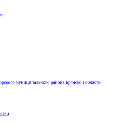
уг
орского муниципального района Брянской области
ество