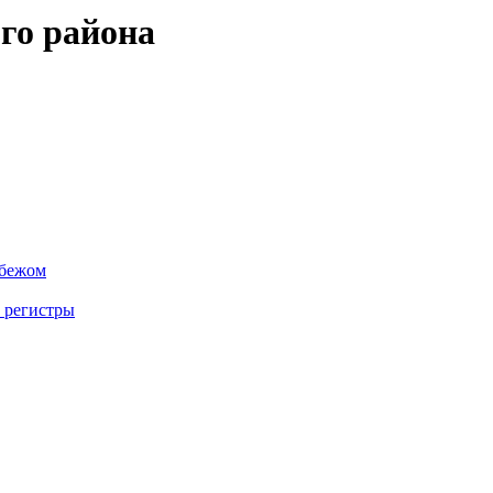
го района
убежом
 регистры