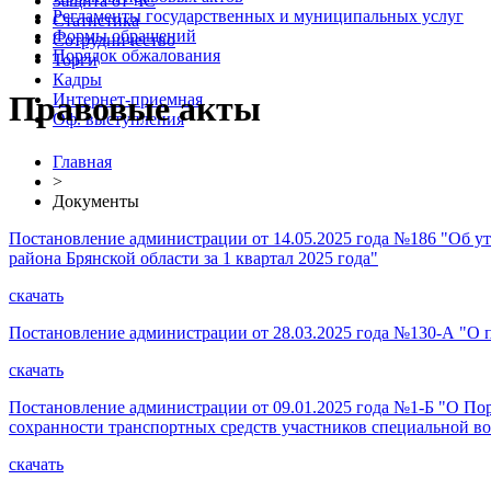
Защита от ЧС
Регламенты государственных и муниципальных услуг
Статистика
Формы обращений
Сотрудничество
Порядок обжалования
Торги
Кадры
Правовые акты
Интернет-приемная
Оф. выступления
Главная
>
Документы
Постановление администрации от 14.05.2025 года №186 "Об у
района Брянской области за 1 квартал 2025 года"
скачать
Постановление администрации от 28.03.2025 года №130-А "О 
скачать
Постановление администрации от 09.01.2025 года №1-Б "О По
сохранности транспортных средств участников специальной в
скачать