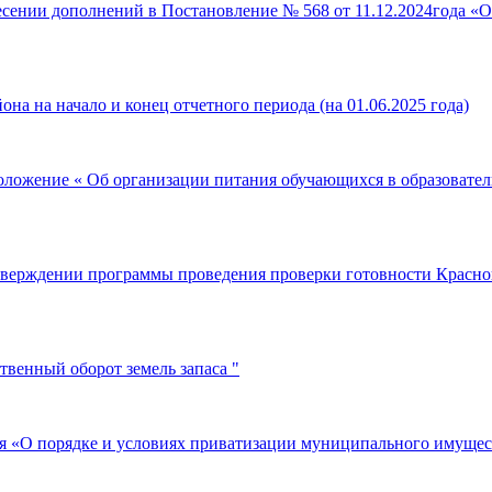
есении дополнений в Постановление № 568 от 11.12.2024года «
на на начало и конец отчетного периода (на 01.06.2025 года)
Положение « Об организации питания обучающихся в образоват
тверждении программы проведения проверки готовности Красно
твенный оборот земель запаса "
я «О порядке и условиях приватизации муниципального имущес