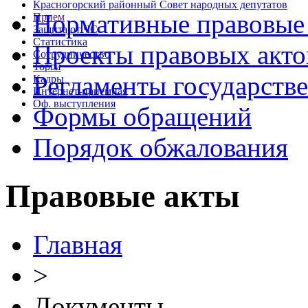
Красногорский районный Совет народных депутатов
Нормативные правовые
Прием
Защита от ЧС
Статистика
Проекты правовых акто
Сотрудничество
Торги
Регламенты государств
Кадры
Интернет-приемная
Оф. выступления
Формы обращений
Порядок обжалования
Правовые акты
Главная
>
Документы