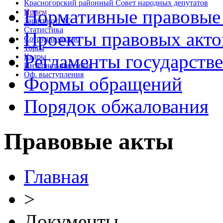
Красногорский районный Совет народных депутатов
Нормативные правовые
Прием
Защита от ЧС
Статистика
Проекты правовых акто
Сотрудничество
Торги
Регламенты государств
Кадры
Интернет-приемная
Оф. выступления
Формы обращений
Порядок обжалования
Правовые акты
Главная
>
Документы