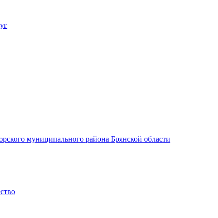
уг
орского муниципального района Брянской области
ество