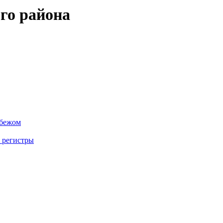
го района
убежом
 регистры