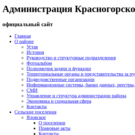
Администрация Красногорско
официальный сайт
Главная
О районе
Устав
История
Руководство и структурные подразделения
Фотоальбом
Полномочия задачи и функции
Территориальные органы и представительства за р
Подведомственные организации
Информационные системы, банки данных, реестры,
СМИ
Управление и структура администрации района
Экономика и социальная сфера
Контакты
Сельские поселения
Яловское
О поселении
Правовые акты
Контакты