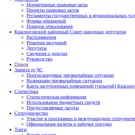
Нормативные правовые акты
Проекты правовых актов
Регламенты государственных и муниципальных усл
Формы обращений
Порядок обжалования
Красногорский районный Совет народных депутатов
Распоряжения
Решения заседаний
Депутаты
Сведения о доходах
Руководство
Прием
Защита от ЧС
Прогнозируемые чрезвычайные ситуации
Возникшие чрезвычайные ситуации
Карта заглубленных помещений (укрытий) Красног
Статистика
Статистическая информация
Использование бюджетных средств
Предоставляемые льготы
Сотрудничество
Участие в программах и международное сотруднич
Официальные визиты и рабочие поездки
Торги
Реестр заказов