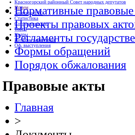
Красногорский районный Совет народных депутатов
Нормативные правовые
Прием
Защита от ЧС
Статистика
Проекты правовых акто
Сотрудничество
Торги
Регламенты государств
Кадры
Интернет-приемная
Оф. выступления
Формы обращений
Порядок обжалования
Правовые акты
Главная
>
Документы