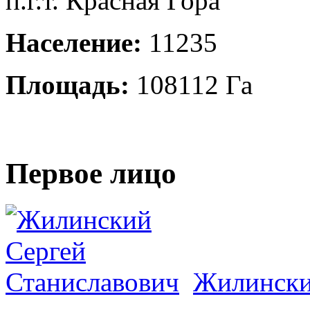
п.г.т. Красная Гора
Население:
11235
Площадь:
108112 Га
Первое лицо
Жилински