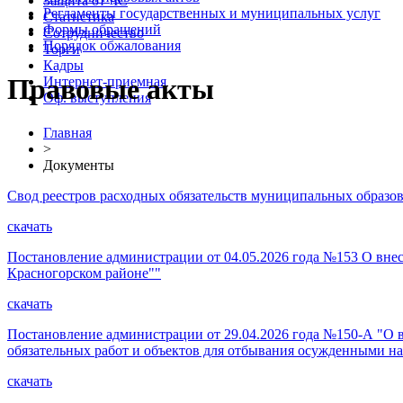
Защита от ЧС
Регламенты государственных и муниципальных услуг
Статистика
Формы обращений
Сотрудничество
Порядок обжалования
Торги
Кадры
Правовые акты
Интернет-приемная
Оф. выступления
Главная
>
Документы
Свод реестров расходных обязательств муниципальных образов
скачать
Постановление администрации от 04.05.2026 года №153 О вне
Красногорском районе""
скачать
Постановление администрации от 29.04.2026 года №150-А "О 
обязательных работ и объектов для отбывания осужденными на
скачать