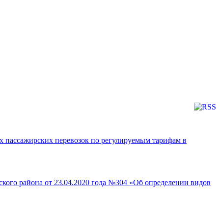
х пассажирских перевозок по регулируемым тарифам в
кого района от 23.04.2020 года №304 «Об определении видов