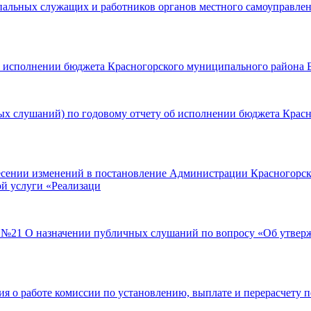
льных служащих и работников органов местного самоуправлени
б исполнении бюджета Красногорского муниципального района Бр
 слушаний) по годовому отчету об исполнении бюджета Красно
есении изменений в постановление Администрации Красногорско
ой услуги «Реализаци
да №21 О назначении публичных слушаний по вопросу «Об утвер
я о работе комиссии по установлению, выплате и перерасчету 