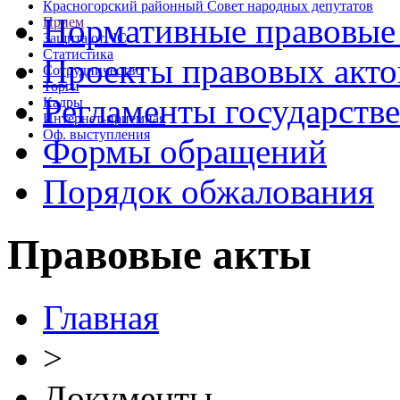
Красногорский районный Совет народных депутатов
Нормативные правовые
Прием
Защита от ЧС
Статистика
Проекты правовых акто
Сотрудничество
Торги
Регламенты государств
Кадры
Интернет-приемная
Оф. выступления
Формы обращений
Порядок обжалования
Правовые акты
Главная
>
Документы