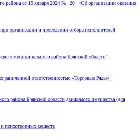
о района от 15 января 2024 № _20_ «Об организации оказания
 при организации и проведении отбора исполнителей
рского муниципального района Брянской области"
с ограниченной ответственностью «Торговые Ряды»"
ьного района Брянской области движимого имущества (для
 и психотропных веществ