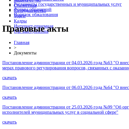
Защита от ЧС
Регламенты государственных и муниципальных услуг
Статистика
Формы обращений
Сотрудничество
Порядок обжалования
Торги
Кадры
Правовые акты
Интернет-приемная
Оф. выступления
Главная
>
Документы
Постановление администрации от 04.03.2026 года №63 "О вне
мерах правового регулирования вопросов, связанных с оказан
скачать
Постановление администрации от 06.03.2026 года №64 "О вне
скачать
Постановление администрации от 25.03.2026 года №99 "Об ор
исполнителей муниципальных услуг в социальной сфере"
скачать