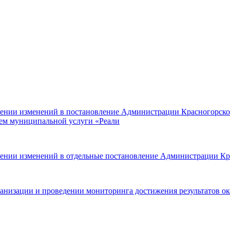
сении изменений в постановление Администрации Красногорског
ием муниципальной услуги «Реали
сении изменений в отдельные постановление Администрации Кр
ганизации и проведении мониторинга достижения результатов о