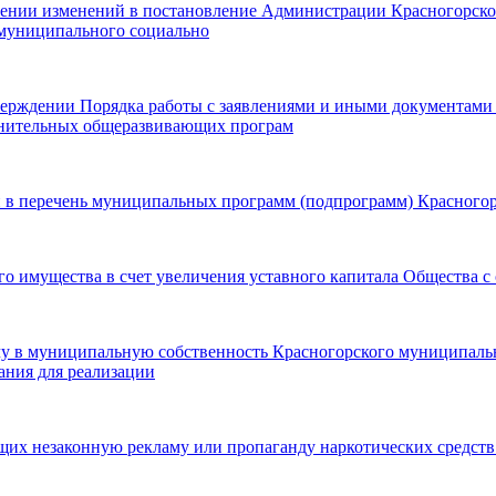
сении изменений в постановление Администрации Красногорског
 муниципального социально
верждении Порядка работы с заявлениями и иными документами
лнительных общеразвивающих програм
й в перечень муниципальных программ (подпрограмм) Красного
го имущества в счет увеличения уставного капитала Общества 
дачу в муниципальную собственность Красногорского муниципал
ания для реализации
х незаконную рекламу или пропаганду наркотических средств