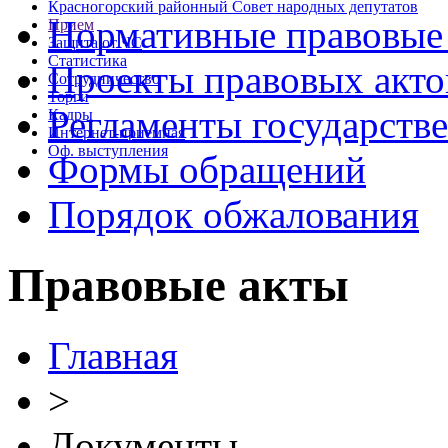
Красногорский районный Совет народных депутатов
Нормативные правовые
Прием
Защита от ЧС
Статистика
Проекты правовых акто
Сотрудничество
Торги
Регламенты государств
Кадры
Интернет-приемная
Оф. выступления
Формы обращений
Порядок обжалования
Правовые акты
Главная
>
Документы