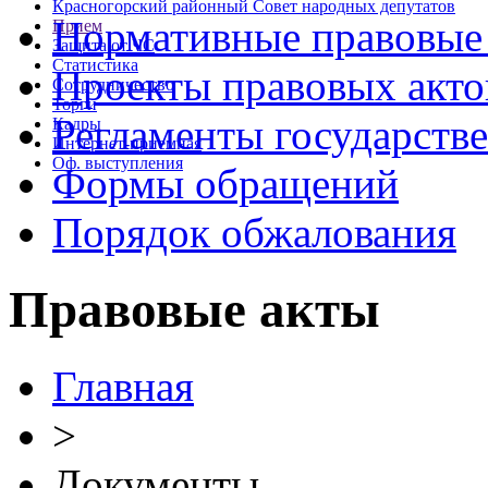
Красногорский районный Совет народных депутатов
Нормативные правовые
Прием
Защита от ЧС
Статистика
Проекты правовых акто
Сотрудничество
Торги
Регламенты государств
Кадры
Интернет-приемная
Оф. выступления
Формы обращений
Порядок обжалования
Правовые акты
Главная
>
Документы