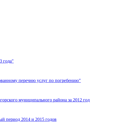
3 года"
рованному перечню услуг по погребению"
горского муниципального района за 2012 год
й период 2014 и 2015 годов