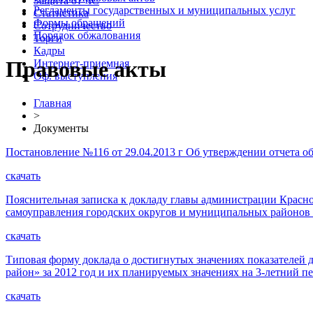
Защита от ЧС
Регламенты государственных и муниципальных услуг
Статистика
Формы обращений
Сотрудничество
Порядок обжалования
Торги
Кадры
Правовые акты
Интернет-приемная
Оф. выступления
Главная
>
Документы
Постановление №116 от 29.04.2013 г Об утверждении отчета о
скачать
Пояснительная записка к докладу главы администрации Красно
самоуправления городских округов и муниципальных районов з
скачать
Типовая форму доклада о достигнутых значениях показателей
район» за 2012 год и их планируемых значениях на 3-летний п
скачать