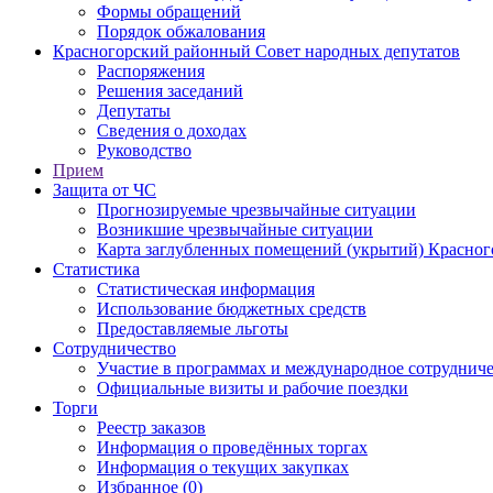
Формы обращений
Порядок обжалования
Красногорский районный Совет народных депутатов
Распоряжения
Решения заседаний
Депутаты
Сведения о доходах
Руководство
Прием
Защита от ЧС
Прогнозируемые чрезвычайные ситуации
Возникшие чрезвычайные ситуации
Карта заглубленных помещений (укрытий) Красног
Статистика
Статистическая информация
Использование бюджетных средств
Предоставляемые льготы
Сотрудничество
Участие в программах и международное сотруднич
Официальные визиты и рабочие поездки
Торги
Реестр заказов
Информация о проведённых торгах
Информация о текущих закупках
Избранное (0)