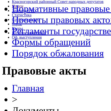
Красногорский районный Совет народных депутатов
Нормативные правовые
Прием
Защита от ЧС
Статистика
Проекты правовых акто
Сотрудничество
Торги
Регламенты государств
Кадры
Интернет-приемная
Оф. выступления
Формы обращений
Порядок обжалования
Правовые акты
Главная
>
Документы