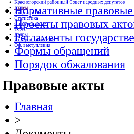
Красногорский районный Совет народных депутатов
Нормативные правовые
Прием
Защита от ЧС
Статистика
Проекты правовых акто
Сотрудничество
Торги
Регламенты государств
Кадры
Интернет-приемная
Оф. выступления
Формы обращений
Порядок обжалования
Правовые акты
Главная
>
Документы