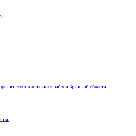
уг
орского муниципального района Брянской области
ество