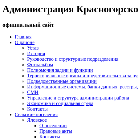
Администрация Красногорско
официальный сайт
Главная
О районе
Устав
История
Руководство и структурные подразделения
Фотоальбом
Полномочия задачи и функции
Территориальные органы и представительства за р
Подведомственные организации
Информационные системы, банки данных, реестры,
СМИ
Управление и структура администрации района
Экономика и социальная сфера
Контакты
Сельские поселения
Яловское
О поселении
Правовые акты
Контакты