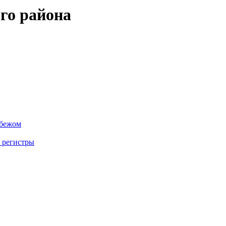
го района
убежом
 регистры