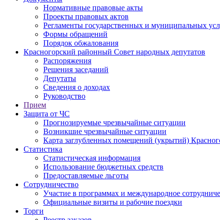
Нормативные правовые акты
Проекты правовых актов
Регламенты государственных и муниципальных усл
Формы обращений
Порядок обжалования
Красногорский районный Совет народных депутатов
Распоряжения
Решения заседаний
Депутаты
Сведения о доходах
Руководство
Прием
Защита от ЧС
Прогнозируемые чрезвычайные ситуации
Возникшие чрезвычайные ситуации
Карта заглубленных помещений (укрытий) Красног
Статистика
Статистическая информация
Использование бюджетных средств
Предоставляемые льготы
Сотрудничество
Участие в программах и международное сотруднич
Официальные визиты и рабочие поездки
Торги
Реестр заказов