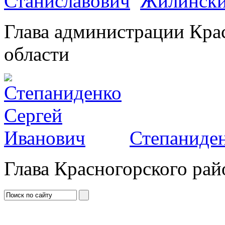
Жилински
Глава администрации Кра
области
Степаниден
Глава Красногорского рай