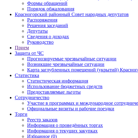
Формы обращений
Порядок обжалования
Красногорский районный Совет народных депутатов
Распоряжения
Решения заседаний
Депутаты
Сведения о доходах
Руководство
Прием
Защита от ЧС
Прогнозируемые чрезвычайные ситуации
Возникшие чрезвычайные ситуации
Карта заглубленных помещений (укрытий) Красног
Статистика
Статистическая информация
Использование бюджетных средств
Предоставляемые льготы
Сотрудничество
Участие в программах и международное сотруднич
Официальные визиты и рабочие поездки
Торги
Реестр заказов
Информация о проведённых торгах
Информация о текущих закупках
Избранное (0)