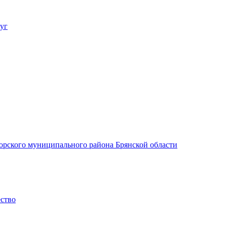
уг
орского муниципального района Брянской области
ество