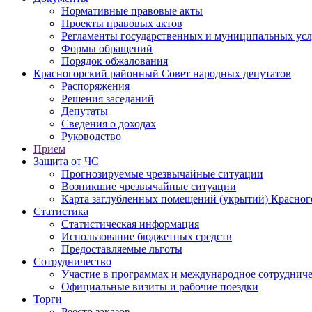
Нормативные правовые акты
Проекты правовых актов
Регламенты государственных и муниципальных усл
Формы обращений
Порядок обжалования
Красногорский районный Совет народных депутатов
Распоряжения
Решения заседаний
Депутаты
Сведения о доходах
Руководство
Прием
Защита от ЧС
Прогнозируемые чрезвычайные ситуации
Возникшие чрезвычайные ситуации
Карта заглубленных помещений (укрытий) Красног
Статистика
Статистическая информация
Использование бюджетных средств
Предоставляемые льготы
Сотрудничество
Участие в программах и международное сотруднич
Официальные визиты и рабочие поездки
Торги
Реестр заказов