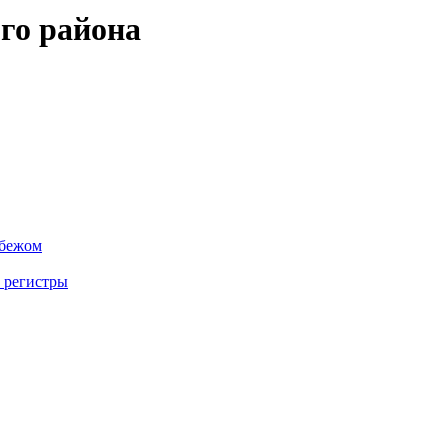
го района
убежом
 регистры