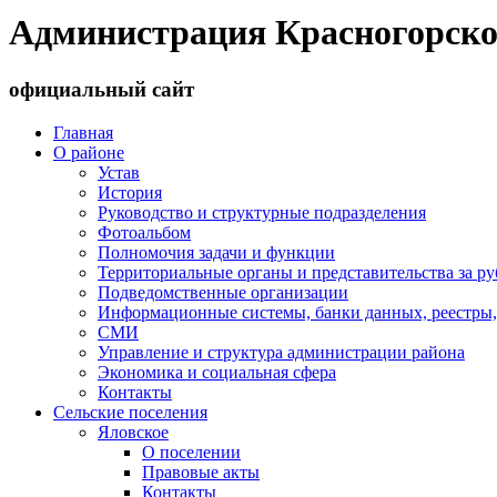
Администрация Красногорско
официальный сайт
Главная
О районе
Устав
История
Руководство и структурные подразделения
Фотоальбом
Полномочия задачи и функции
Территориальные органы и представительства за р
Подведомственные организации
Информационные системы, банки данных, реестры,
СМИ
Управление и структура администрации района
Экономика и социальная сфера
Контакты
Сельские поселения
Яловское
О поселении
Правовые акты
Контакты