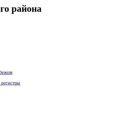
го района
убежом
 регистры