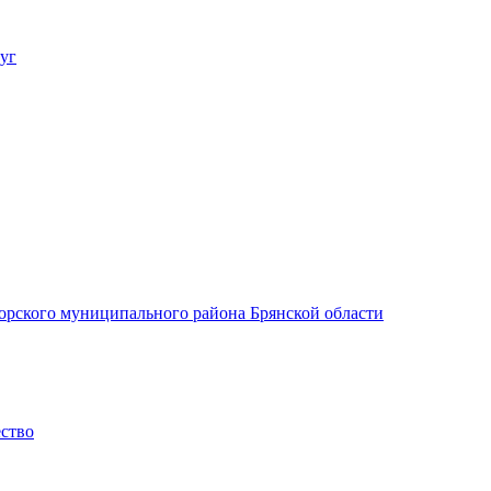
уг
орского муниципального района Брянской области
ество