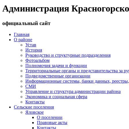
Администрация Красногорско
официальный сайт
Главная
О районе
Устав
История
Руководство и структурные подразделения
Фотоальбом
Полномочия задачи и функции
Территориальные органы и представительства за р
Подведомственные организации
Информационные системы, банки данных, реестры,
СМИ
Управление и структура администрации района
Экономика и социальная сфера
Контакты
Сельские поселения
Яловское
О поселении
Правовые акты
Контакты