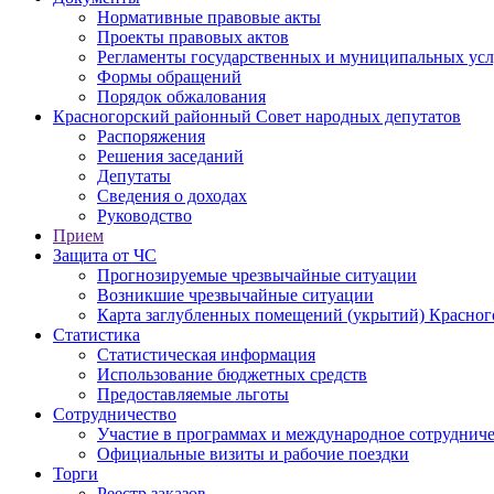
Нормативные правовые акты
Проекты правовых актов
Регламенты государственных и муниципальных усл
Формы обращений
Порядок обжалования
Красногорский районный Совет народных депутатов
Распоряжения
Решения заседаний
Депутаты
Сведения о доходах
Руководство
Прием
Защита от ЧС
Прогнозируемые чрезвычайные ситуации
Возникшие чрезвычайные ситуации
Карта заглубленных помещений (укрытий) Красног
Статистика
Статистическая информация
Использование бюджетных средств
Предоставляемые льготы
Сотрудничество
Участие в программах и международное сотруднич
Официальные визиты и рабочие поездки
Торги
Реестр заказов