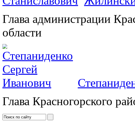
Жилински
Глава администрации Кра
области
Степаниден
Глава Красногорского рай