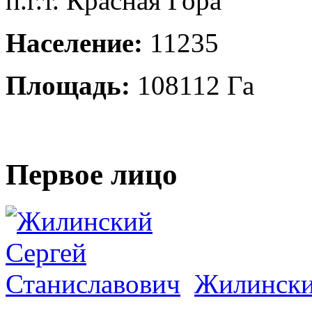
п.г.т. Красная Гора
Население:
11235
Площадь:
108112 Га
Первое лицо
Жилински