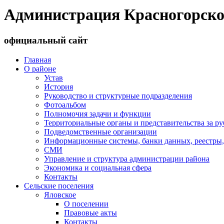
Администрация Красногорско
официальный сайт
Главная
О районе
Устав
История
Руководство и структурные подразделения
Фотоальбом
Полномочия задачи и функции
Территориальные органы и представительства за р
Подведомственные организации
Информационные системы, банки данных, реестры,
СМИ
Управление и структура администрации района
Экономика и социальная сфера
Контакты
Сельские поселения
Яловское
О поселении
Правовые акты
Контакты