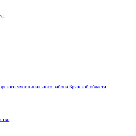
уг
орского муниципального района Брянской области
ество