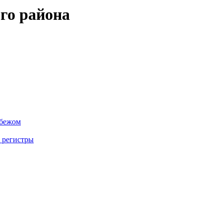
го района
убежом
 регистры