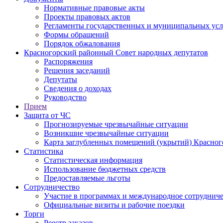
Нормативные правовые акты
Проекты правовых актов
Регламенты государственных и муниципальных усл
Формы обращений
Порядок обжалования
Красногорский районный Совет народных депутатов
Распоряжения
Решения заседаний
Депутаты
Сведения о доходах
Руководство
Прием
Защита от ЧС
Прогнозируемые чрезвычайные ситуации
Возникшие чрезвычайные ситуации
Карта заглубленных помещений (укрытий) Красног
Статистика
Статистическая информация
Использование бюджетных средств
Предоставляемые льготы
Сотрудничество
Участие в программах и международное сотруднич
Официальные визиты и рабочие поездки
Торги
Реестр заказов