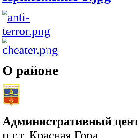
О районе
Административный цент
п.г.т. Красная Гора