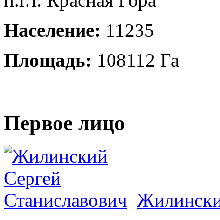
п.г.т. Красная Гора
Население:
11235
Площадь:
108112 Га
Первое лицо
Жилински