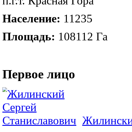
п.г.т. Красная Гора
Население:
11235
Площадь:
108112 Га
Первое лицо
Жилински