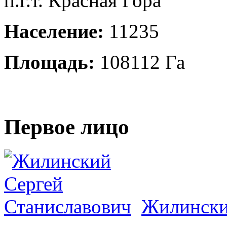
п.г.т. Красная Гора
Население:
11235
Площадь:
108112 Га
Первое лицо
Жилински