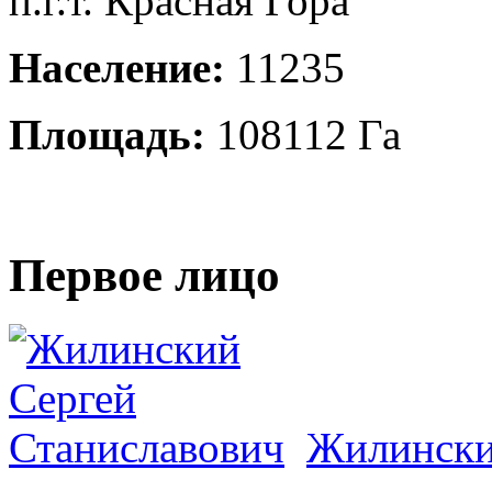
п.г.т. Красная Гора
Население:
11235
Площадь:
108112 Га
Первое лицо
Жилински