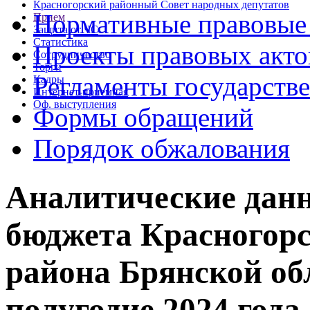
Красногорский районный Совет народных депутатов
Нормативные правовые
Прием
Защита от ЧС
Статистика
Проекты правовых акто
Сотрудничество
Торги
Регламенты государств
Кадры
Интернет-приемная
Оф. выступления
Формы обращений
Порядок обжалования
Аналитические данн
бюджета Красногор
района Брянской обл
полугодие 2024 года