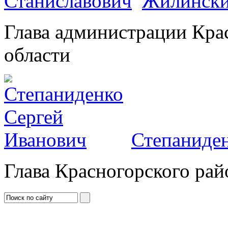
Жилински
Глава администрации Кра
области
Степаниден
Глава Красногорского рай