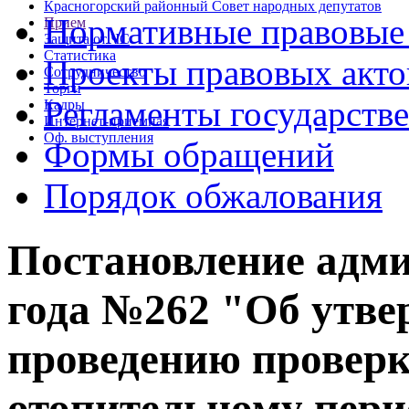
Красногорский районный Совет народных депутатов
Нормативные правовые
Прием
Защита от ЧС
Статистика
Проекты правовых акто
Сотрудничество
Торги
Регламенты государств
Кадры
Интернет-приемная
Оф. выступления
Формы обращений
Порядок обжалования
Постановление адми
года №262 "Об утв
проведению проверк
отопительному перио