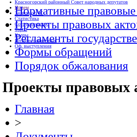
Красногорский районный Совет народных депутатов
Нормативные правовые
Прием
Защита от ЧС
Статистика
Проекты правовых акто
Сотрудничество
Торги
Регламенты государств
Кадры
Интернет-приемная
Оф. выступления
Формы обращений
Порядок обжалования
Проекты правовых 
Главная
>
Документы