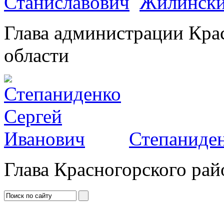
Жилински
Глава администрации Кра
области
Степаниден
Глава Красногорского рай