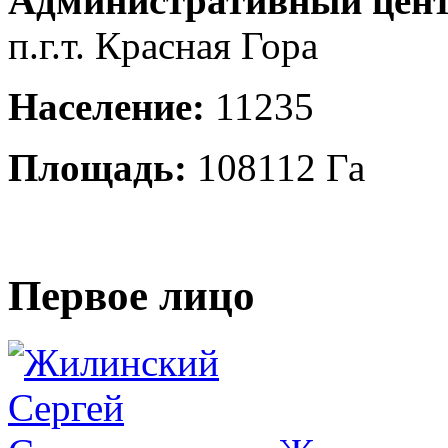
Административный цент
п.г.т. Красная Гора
Население:
11235
Площадь:
108112 Га
Первое лицо