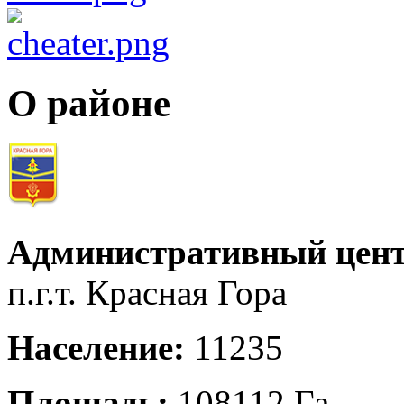
О районе
Административный цент
п.г.т. Красная Гора
Население:
11235
Площадь:
108112 Га