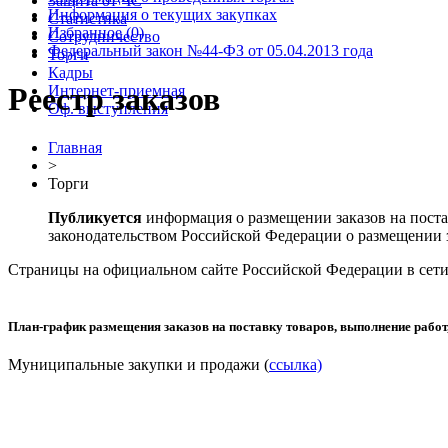
Защита от ЧС
Информация о текущих закупках
Статистика
Избранное (0)
Сотрудничество
Федеральный закон №44-ФЗ от 05.04.2013 года
Торги
Кадры
Реестр заказов
Интернет-приемная
Оф. выступления
Главная
>
Торги
Публикуется
информация о размещении заказов на поста
законодательством Российской Федерации о размещении з
Страницы на официальном сайте Российской Федерации в сети 
План-график размещения заказов на поставку товаров, выполнение работ
Муниципальные закупки и продажи (
ссылка)