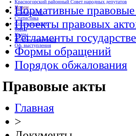
Красногорский районный Совет народных депутатов
Нормативные правовые
Прием
Защита от ЧС
Статистика
Проекты правовых акто
Сотрудничество
Торги
Регламенты государств
Кадры
Интернет-приемная
Оф. выступления
Формы обращений
Порядок обжалования
Правовые акты
Главная
>
Документы