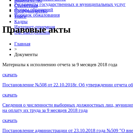
Защита от ЧС
Регламенты государственных и муниципальных услуг
Статистика
Формы обращений
Сотрудничество
Порядок обжалования
Торги
Кадры
Правовые акты
Интернет-приемная
Оф. выступления
Главная
>
Документы
Материалы к исполнению отчета за 9 месяцев 2018 года
скачать
Постановление №508 от 22.10.2018г. Об утверждении отчета о
скачать
Сведения о численности выборных должностных лиц, муниципа
на оплату их труда за 9 месяцев 2018 года
скачать
Постановление администрации от 23.10.2018 года №509 "О в