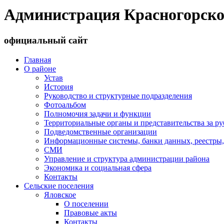
Администрация Красногорско
официальный сайт
Главная
О районе
Устав
История
Руководство и структурные подразделения
Фотоальбом
Полномочия задачи и функции
Территориальные органы и представительства за р
Подведомственные организации
Информационные системы, банки данных, реестры,
СМИ
Управление и структура администрации района
Экономика и социальная сфера
Контакты
Сельские поселения
Яловское
О поселении
Правовые акты
Контакты