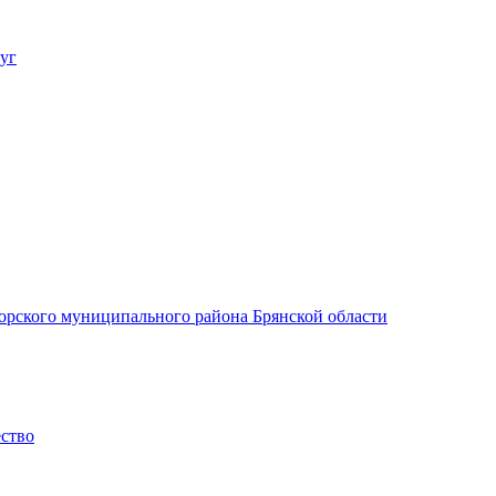
уг
орского муниципального района Брянской области
ество