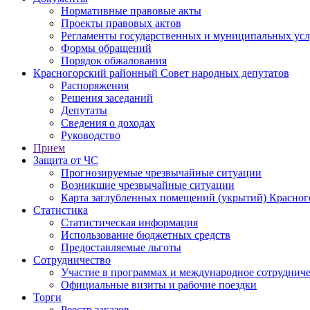
Нормативные правовые акты
Проекты правовых актов
Регламенты государственных и муниципальных усл
Формы обращений
Порядок обжалования
Красногорский районный Совет народных депутатов
Распоряжения
Решения заседаний
Депутаты
Сведения о доходах
Руководство
Прием
Защита от ЧС
Прогнозируемые чрезвычайные ситуации
Возникшие чрезвычайные ситуации
Карта заглубленных помещений (укрытий) Красног
Статистика
Статистическая информация
Использование бюджетных средств
Предоставляемые льготы
Сотрудничество
Участие в программах и международное сотруднич
Официальные визиты и рабочие поездки
Торги
Реестр заказов