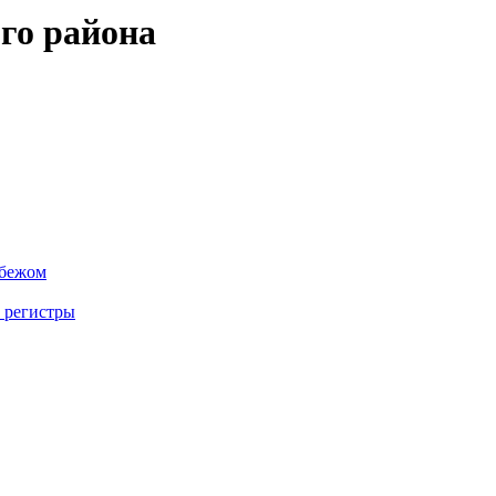
го района
убежом
 регистры