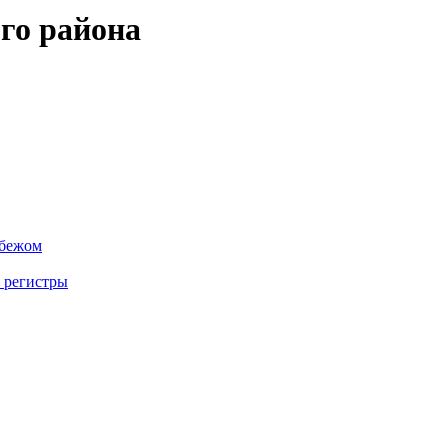
го района
убежом
 регистры