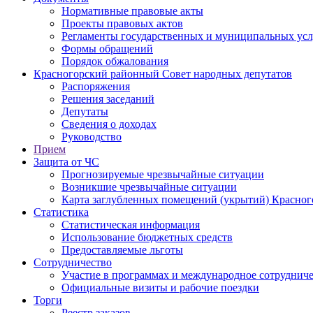
Нормативные правовые акты
Проекты правовых актов
Регламенты государственных и муниципальных усл
Формы обращений
Порядок обжалования
Красногорский районный Совет народных депутатов
Распоряжения
Решения заседаний
Депутаты
Сведения о доходах
Руководство
Прием
Защита от ЧС
Прогнозируемые чрезвычайные ситуации
Возникшие чрезвычайные ситуации
Карта заглубленных помещений (укрытий) Красног
Статистика
Статистическая информация
Использование бюджетных средств
Предоставляемые льготы
Сотрудничество
Участие в программах и международное сотруднич
Официальные визиты и рабочие поездки
Торги
Реестр заказов