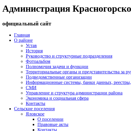
Администрация Красногорско
официальный сайт
Главная
О районе
Устав
История
Руководство и структурные подразделения
Фотоальбом
Полномочия задачи и функции
Территориальные органы и представительства за р
Подведомственные организации
Информационные системы, банки данных, реестры,
СМИ
Управление и структура администрации района
Экономика и социальная сфера
Контакты
Сельские поселения
Яловское
О поселении
Правовые акты
Контакты