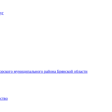
уг
орского муниципального района Брянской области
ество