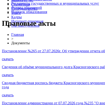
Защита от ЧС
Регламенты государственных и муниципальных услуг
Статистика
Формы обращений
Сотрудничество
Порядок обжалования
Торги
Кадры
Правовые акты
Интернет-приемная
Оф. выступления
Главная
>
Документы
Постановление №265 от 27.07.2026г. Об утверждении отчета о
скачать
Сведения об объёме муниципального долга Красногорского район
скачать
Сводная бюджетная роспись бюджета Красногорского муниципал
года
скачать
Постановление администрации от 07.07.2026 года №235 "О вн