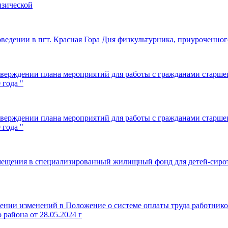
изической
ведении в пгт. Красная Гора Дня физкультурника, приуроченног
верждении плана мероприятий для работы с гражданами старшег
 года "
верждении плана мероприятий для работы с гражданами старшег
 года "
мещения в специализированный жилищный фонд для детей-сирот и
ении изменений в Положение о системе оплаты труда работнико
района от 28.05.2024 г