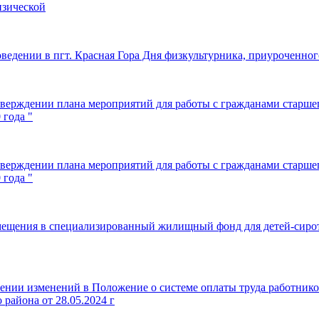
изической
ведении в пгт. Красная Гора Дня физкультурника, приуроченног
верждении плана мероприятий для работы с гражданами старшег
 года "
верждении плана мероприятий для работы с гражданами старшег
 года "
мещения в специализированный жилищный фонд для детей-сирот и
ении изменений в Положение о системе оплаты труда работнико
района от 28.05.2024 г