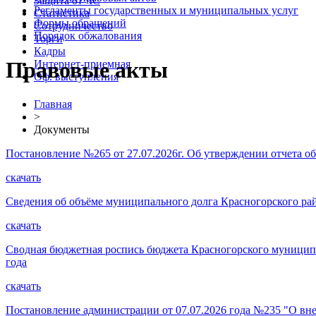
Защита от ЧС
Регламенты государственных и муниципальных услуг
Статистика
Формы обращений
Сотрудничество
Порядок обжалования
Торги
Кадры
Правовые акты
Интернет-приемная
Оф. выступления
Главная
>
Документы
Постановление №265 от 27.07.2026г. Об утверждении отчета о
скачать
Сведения об объёме муниципального долга Красногорского район
скачать
Сводная бюджетная роспись бюджета Красногорского муниципал
года
скачать
Постановление администрации от 07.07.2026 года №235 "О вн