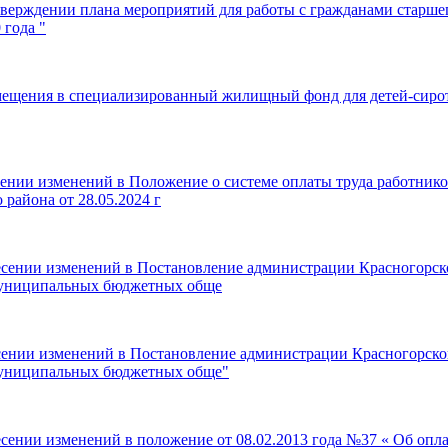
верждении плана мероприятий для работы с гражданами старшег
 года "
мещения в специализированный жилищный фонд для детей-сирот и
ении изменений в Положение о системе оплаты труда работнико
района от 28.05.2024 г
есении изменений в Постановление администрации Красногорско
 муниципальных бюджетных обще
сении изменений в Постановление администрации Красногорског
 муниципальных бюджетных обще"
есении изменений в положение от 08.02.2013 года №37 « Об оп