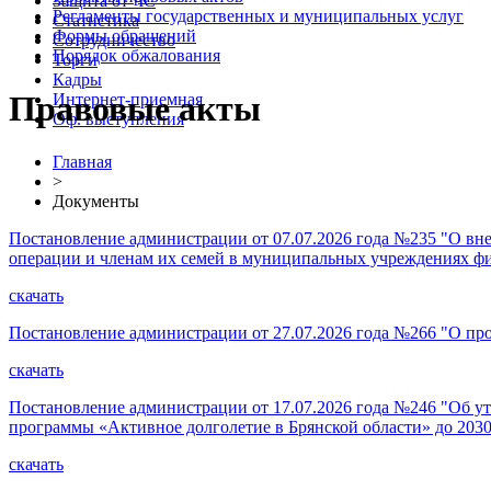
Защита от ЧС
Регламенты государственных и муниципальных услуг
Статистика
Формы обращений
Сотрудничество
Порядок обжалования
Торги
Кадры
Правовые акты
Интернет-приемная
Оф. выступления
Главная
>
Документы
Постановление администрации от 07.07.2026 года №235 "О вн
операции и членам их семей в муниципальных учреждениях ф
скачать
Постановление администрации от 27.07.2026 года №266 "О про
скачать
Постановление администрации от 17.07.2026 года №246 "Об ут
программы «Активное долголетие в Брянской области» до 2030
скачать