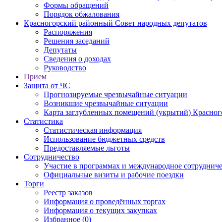
Формы обращений
Порядок обжалования
Красногорский районный Совет народных депутатов
Распоряжения
Решения заседаний
Депутаты
Сведения о доходах
Руководство
Прием
Защита от ЧС
Прогнозируемые чрезвычайные ситуации
Возникшие чрезвычайные ситуации
Карта заглубленных помещений (укрытий) Красног
Статистика
Статистическая информация
Использование бюджетных средств
Предоставляемые льготы
Сотрудничество
Участие в программах и международное сотруднич
Официальные визиты и рабочие поездки
Торги
Реестр заказов
Информация о проведённых торгах
Информация о текущих закупках
Избранное (0)