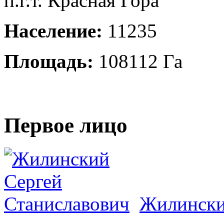
п.г.т. Красная Гора
Население:
11235
Площадь:
108112 Га
Первое лицо
Жилински