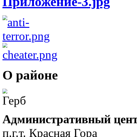
О районе
Административный цент
п.г.т. Красная Гора