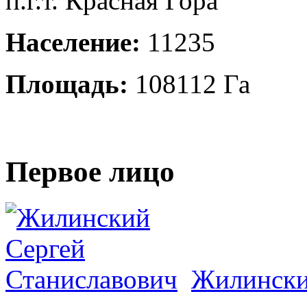
п.г.т. Красная Гора
Население:
11235
Площадь:
108112 Га
Первое лицо
Жилински