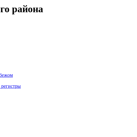
го района
убежом
 регистры