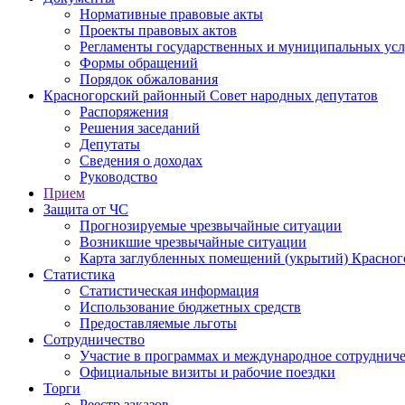
Нормативные правовые акты
Проекты правовых актов
Регламенты государственных и муниципальных усл
Формы обращений
Порядок обжалования
Красногорский районный Совет народных депутатов
Распоряжения
Решения заседаний
Депутаты
Сведения о доходах
Руководство
Прием
Защита от ЧС
Прогнозируемые чрезвычайные ситуации
Возникшие чрезвычайные ситуации
Карта заглубленных помещений (укрытий) Красног
Статистика
Статистическая информация
Использование бюджетных средств
Предоставляемые льготы
Сотрудничество
Участие в программах и международное сотруднич
Официальные визиты и рабочие поездки
Торги
Реестр заказов