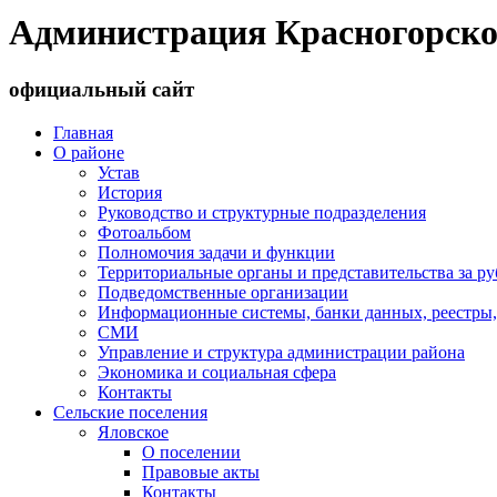
Администрация Красногорско
официальный сайт
Главная
О районе
Устав
История
Руководство и структурные подразделения
Фотоальбом
Полномочия задачи и функции
Территориальные органы и представительства за р
Подведомственные организации
Информационные системы, банки данных, реестры,
СМИ
Управление и структура администрации района
Экономика и социальная сфера
Контакты
Сельские поселения
Яловское
О поселении
Правовые акты
Контакты