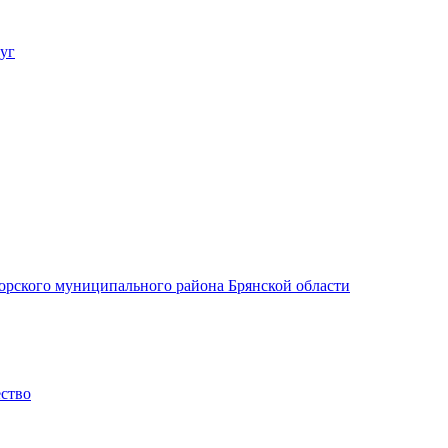
уг
орского муниципального района Брянской области
ество