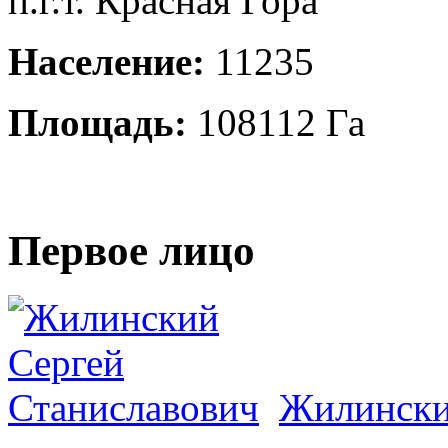
п.г.т. Красная Гора
Население:
11235
Площадь:
108112 Га
Первое лицо
Жилински